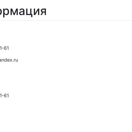
ормация
1-61
andex.ru
1-61