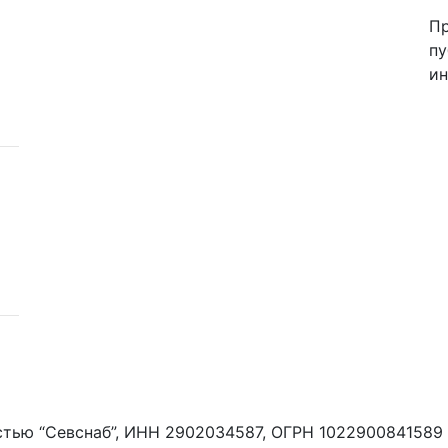
Пр
пу
ин
стью “Севснаб”, ИНН 2902034587, ОГРН 1022900841589