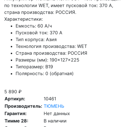
по технологии WET, имеет пусковой ток: 370 A,
страна производства: РОССИЯ.
Характеристики:
Емкость:
60 А/ч
Пусковой ток:
370 А
Тип корпуса:
Азия
Технология производства:
WET
Страна производства:
РОССИЯ
Размеры (мм):
190×127×225
Типоразмер:
B19
Полярность:
0 (обратная)
Скидка при сдаче старой АКБ
5 890 ₽
Артикул:
10461
Производитель:
ТЮМЕНЬ
Гарантия:
Нет данных
Тимме 28:
В наличии