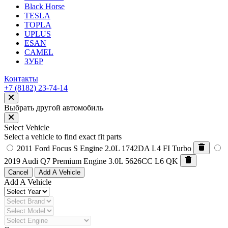
Black Horse
TESLA
TOPLA
UPLUS
ESAN
CAMEL
ЗУБР
Контакты
+7 (8182) 23-74-14
Выбрать другой автомобиль
Select Vehicle
Select a vehicle to find exact fit parts
2011 Ford Focus S
Engine 2.0L 1742DA L4 FI Turbo
2019 Audi Q7 Premium
Engine 3.0L 5626CC L6 QK
Cancel
Add A Vehicle
Add A Vehicle