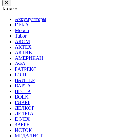
Каталог
Аккумуляторы
DEKA
Moratti
Tubor
АКОМ
АКТЕХ
АКТИВ
АМЕРИКАН
АФА
БАТРЕКС
БОШ
ВАЙПЕР
ВАРТА
ВЕСТА
ВОLK
ГИВЕР
ДЕЛКОР
ДЕЛЬТА
Е-NEX
ЗВЕРЬ
ИСТОК
МЕДАЛИСТ