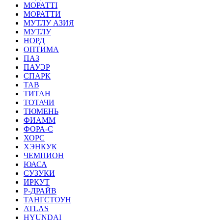
МОРАТТI
МОРАТТИ
МУТЛУ АЗИЯ
МУТЛУ
НОРД
ОПТИМА
ПАЗ
ПАУЭР
СПАРК
ТАВ
ТИТАН
ТОТАЧИ
ТЮМЕНЬ
ФИАММ
ФОРА-С
ХОРС
ХЭНКУК
ЧЕМПИОН
ЮАСА
СУЗУКИ
ИРКУТ
Р-ДРАЙВ
ТАНГСТОУН
ATLAS
HYUNDAI