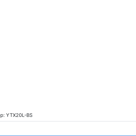
р: YTX20L-BS