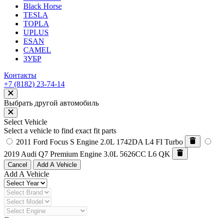
Black Horse
TESLA
TOPLA
UPLUS
ESAN
CAMEL
ЗУБР
Контакты
+7 (8182) 23-74-14
Выбрать другой автомобиль
Select Vehicle
Select a vehicle to find exact fit parts
2011 Ford Focus S
Engine 2.0L 1742DA L4 FI Turbo
2019 Audi Q7 Premium
Engine 3.0L 5626CC L6 QK
Cancel
Add A Vehicle
Add A Vehicle