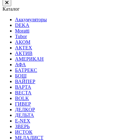
Каталог
Аккумуляторы
DEKA
Moratti
Tubor
АКОМ
АКТЕХ
АКТИВ
АМЕРИКАН
АФА
БАТРЕКС
БОШ
ВАЙПЕР
ВАРТА
ВЕСТА
ВОLK
ГИВЕР
ДЕЛКОР
ДЕЛЬТА
Е-NEX
ЗВЕРЬ
ИСТОК
МЕДАЛИСТ