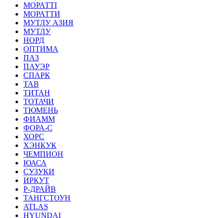
МОРАТТI
МОРАТТИ
МУТЛУ АЗИЯ
МУТЛУ
НОРД
ОПТИМА
ПАЗ
ПАУЭР
СПАРК
ТАВ
ТИТАН
ТОТАЧИ
ТЮМЕНЬ
ФИАММ
ФОРА-С
ХОРС
ХЭНКУК
ЧЕМПИОН
ЮАСА
СУЗУКИ
ИРКУТ
Р-ДРАЙВ
ТАНГСТОУН
ATLAS
HYUNDAI